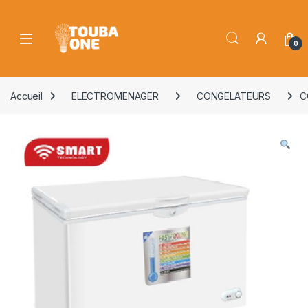
Skip to navigation
Skip to content
Open
0
Accueil
ELECTROMENAGER
CONGELATEURS
C