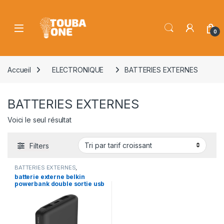
Skip to navigation
Skip to content
Open
0
Accueil
ELECTRONIQUE
BATTERIES EXTERNES
BATTERIES EXTERNES
Voici le seul résultat
Filters
BATTERIES EXTERNES
,
ELECTRONIQUE
batterie externe belkin
powerbank double sortie usb
10000 ma