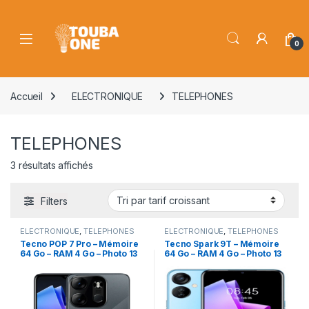
Skip to navigation
Skip to content
Open
0
Accueil
ELECTRONIQUE
TELEPHONES
TELEPHONES
Trié par prix croissant
3 résultats affichés
Filters
ELECTRONIQUE
,
TELEPHONES
ELECTRONIQUE
,
TELEPHONES
Tecno POP 7 Pro – Mémoire
Tecno Spark 9T – Mémoire
64 Go – RAM 4 Go – Photo 13
64 Go – RAM 4 Go – Photo 13
Mpx – Ecran 6.6″
Mpx – Ecran 6.6″