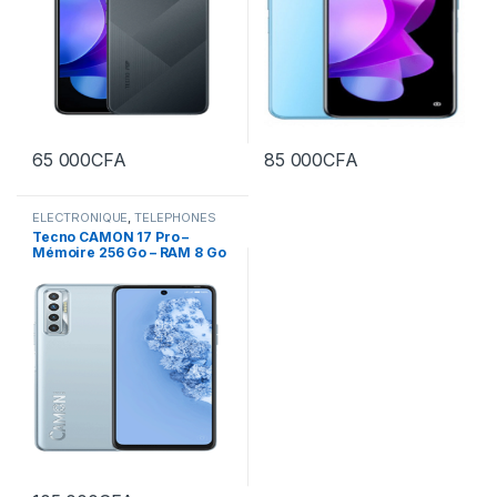
65 000
CFA
85 000
CFA
ELECTRONIQUE
,
TELEPHONES
Tecno CAMON 17 Pro –
Mémoire 256 Go – RAM 8 Go
– Photo 64 MP – Ecran 6.8″