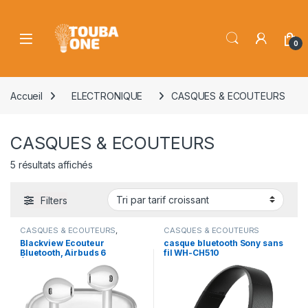
Skip to navigation
Skip to content
Open
0
Accueil
ELECTRONIQUE
CASQUES & ECOUTEURS
CASQUES & ECOUTEURS
Trié par prix croissant
5 résultats affichés
Filters
CASQUES & ECOUTEURS
,
CASQUES & ECOUTEURS
ELECTRONIQUE
Blackview Ecouteur
casque bluetooth Sony sans
Bluetooth, Airbuds 6
fil WH-CH510
Écouteurs sans Fil