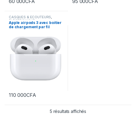
60 000
CFA
95 000
CFA
CASQUES & ECOUTEURS
,
ELECTRONIQUE
Apple airpods 3 avec boitier
de chargement par fil
110 000
CFA
Trié par prix croissant
5 résultats affichés